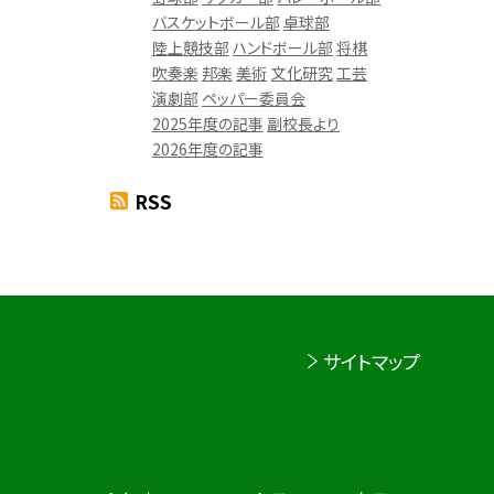
バスケットボール部
卓球部
陸上競技部
ハンドボール部
将棋
吹奏楽
邦楽
美術
文化研究
工芸
演劇部
ペッパー委員会
2025年度の記事
副校長より
2026年度の記事
RSS
サイトマップ