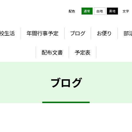
配色
通常
白地
黒地
文字
校生活
年間行事予定
ブログ
お便り
部
配布文書
予定表
ブログ