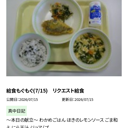
給食もぐもぐ(7/15) リクエスト給食
公開日
2026/07/15
更新日
2026/07/15
真中日記
〜本日の献立〜 わかめごはん ほきのレモンソース ごま和
え にら玉汁 ジョア（プ...