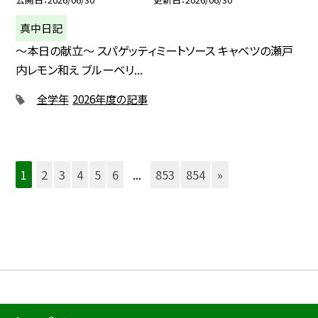
真中日記
〜本日の献立〜 スパゲッティミートソース キャベツの瀬戸
内レモン和え ブルーベリ...
全学年
2026年度の記事
1
2
3
4
5
6
...
853
854
»