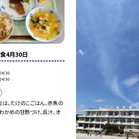
食4月30日
04/30
04/30
立は、たけのこごはん、赤魚の
わかめの甘酢づけ、呉汁、オ