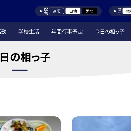
配色
文字
通常
白地
黒地
標
活動
学校生活
年間行事予定
今日の相っ子
日の相っ子