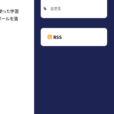
全学年
使った学習
ボールを落
RSS