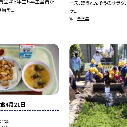
委員会は５年生６年生全員が
ース、ほうれんそうのサラダ
を...
ケ...
全学年
食4月21日
04/21
04/21