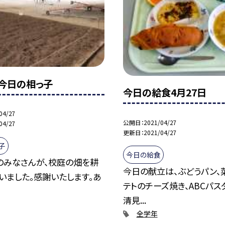
日今日の相っ子
今日の給食4月27日
04/27
公開日
2021/04/27
04/27
更新日
2021/04/27
子
今日の給食
のみなさんが、校庭の畑を耕
今日の献立は、ぶどうパン、
いました。感謝いたします。あ
テトのチーズ焼き、ABCパス
清見...
全学年