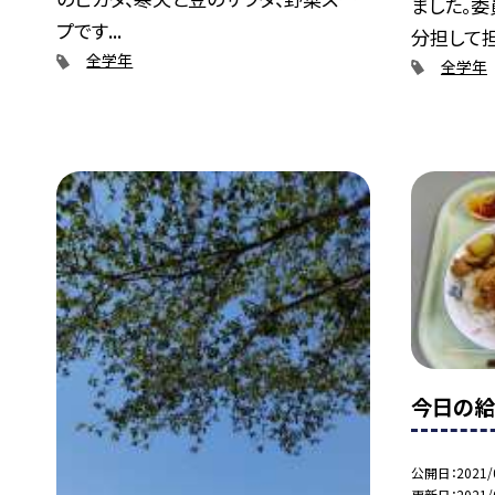
ました。
プです...
分担して担当
全学年
全学年
今日の給
公開日
2021/
更新日
2021/