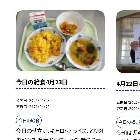
今日の給食4月23日
4月22
公開日
2021/04/23
公開日
2021/
更新日
2021/04/23
更新日
2021/
今日の給食
今日の相っ
今日の献立は、キャロットライス、とり肉
今朝は児
のピカタ、寒天と豆のサラダ、野菜スー