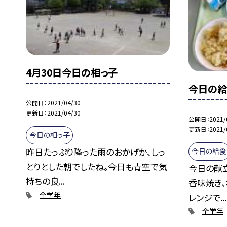
4月30日今日の相っ子
今日の給
公開日
2021/04/30
更新日
2021/04/30
公開日
2021/
更新日
2021/
今日の相っ子
昨日たっぷり降った雨のおかげか、しっ
今日の給食
とりとした朝でしたね。今日も青空で気
今日の献
持ちの良...
香味焼き、
全学年
レンジで...
全学年