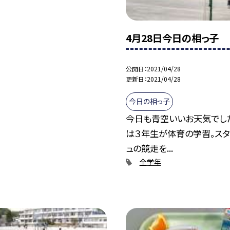
4月28日今日の相っ子
公開日
2021/04/28
更新日
2021/04/28
今日の相っ子
今日も青空いいお天気でし
は３年生が体育の学習。スタ
ュの競走を...
全学年