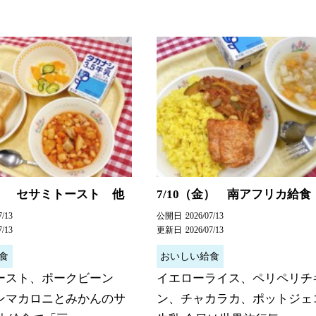
月） セサミトースト 他
7/10（金） 南アフリカ給食
7/13
公開日
2026/07/13
7/13
更新日
2026/07/13
食
おいしい給食
ースト、ポークビーン
イエローライス、ペリペリチ
ンマカロニとみかんのサ
ン、チャカラカ、ポットジェ