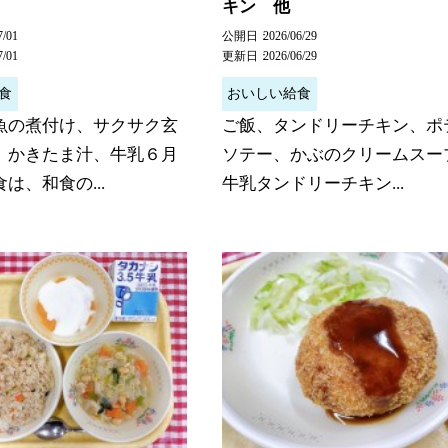
キン 他
7/01
公開日
2026/06/29
7/01
更新日
2026/06/29
食
おいしい給食
魚の煮付け、サクサク玄
ご飯、タンドリーチキン、ポ
、かきたま汁、牛乳６月
ソテー、かぶのクリームスー
は、和食の...
牛乳タンドリーチキン...