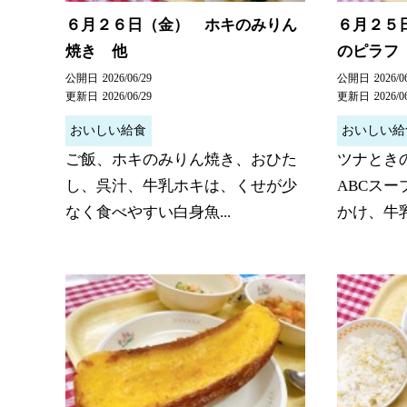
６月２６日（金） ホキのみりん
６月２５
焼き 他
のピラフ
公開日
2026/06/29
公開日
2026/0
更新日
2026/06/29
更新日
2026/0
おいしい給食
おいしい給
ご飯、ホキのみりん焼き、おひた
ツナとき
し、呉汁、牛乳ホキは、くせが少
ABCス
なく食べやすい白身魚...
かけ、牛乳