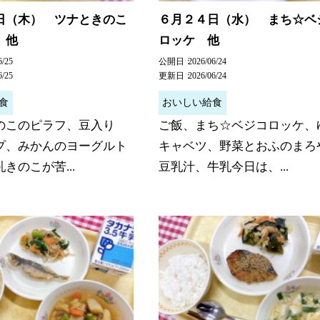
日（木） ツナときのこ
６月２４日（水） まち☆ベ
 他
ロッケ 他
6/25
公開日
2026/06/24
6/25
更新日
2026/06/24
食
おいしい給食
のこのピラフ、豆入り
ご飯、まち☆ベジコロッケ、
ープ、みかんのヨーグルト
キャベツ、野菜とおふのまろ
きのこが苦...
豆乳汁、牛乳今日は、...