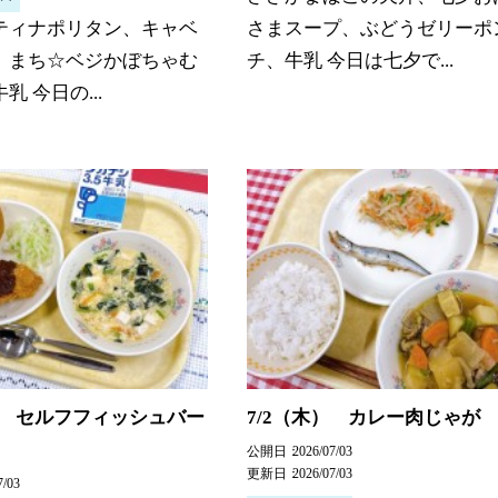
ティナポリタン、キャベ
さまスープ、ぶどうゼリーポ
、まち☆ベジかぼちゃむ
チ、牛乳 今日は七夕で...
乳 今日の...
） セルフフィッシュバー
7/2（木） カレー肉じゃが
公開日
2026/07/03
更新日
2026/07/03
7/03