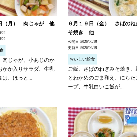
日（月） 肉じゃが 他
６月１９日（金） さばのね
そ焼き 他
6/22
6/22
公開日
2026/06/19
更新日
2026/06/19
食
おいしい給食
、肉じゃが、小あじのか
おかか入りサラダ、牛乳
ご飯、さばのねぎみそ焼き、
は、ほっと...
とわかめのごま和え、にらた
ープ、牛乳白いご飯が...