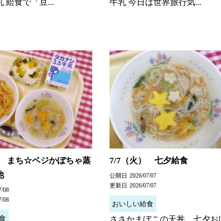
 給食で「豆...
牛乳 今日は世界旅行気...
） まち☆ベジかぼちゃ蒸
7/7（火） 七夕給食
他
公開日
2026/07/07
更新日
2026/07/07
7/08
7/08
おいしい給食
食
ささかまぼこの天丼、七夕お