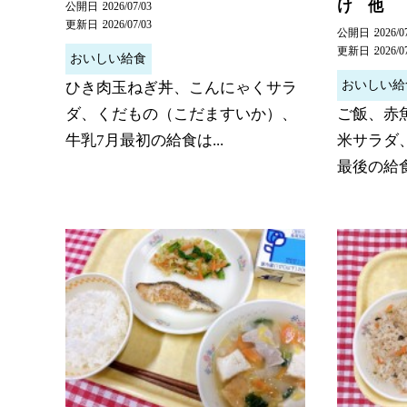
け 他
公開日
2026/07/03
更新日
2026/07/03
公開日
2026/0
更新日
2026/0
おいしい給食
おいしい給
ひき肉玉ねぎ丼、こんにゃくサラ
ダ、くだもの（こだますいか）、
ご飯、赤
牛乳7月最初の給食は...
米サラダ
最後の給食