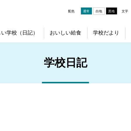
配色
通常
白地
黒地
文字
しい学校（日記）
おいしい給食
学校だより
学校日記