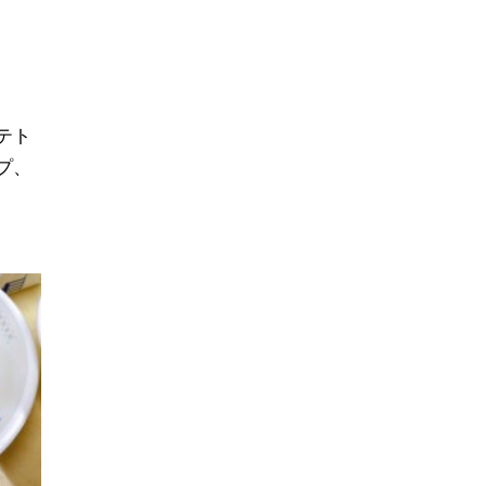
テト
プ、