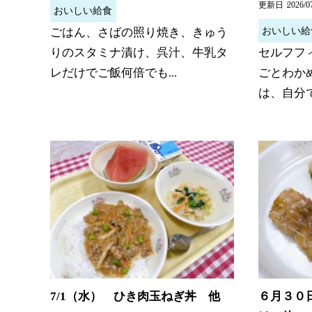
更新日
2026/0
おいしい給食
おいしい給
ごはん、さばの照り焼き、きゅう
りのスタミナ漬け、呉汁、牛乳タ
セルフフ
レだけでご飯何倍でも...
ごとわか
は、自分で
7/1（水） ひき肉玉ねぎ丼 他
６月３０