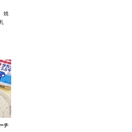
、焼
乳
ーチ