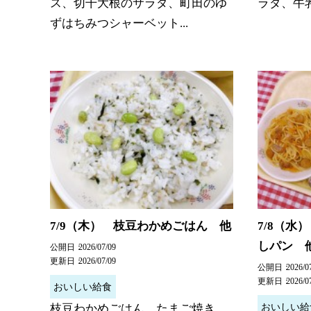
ス、切干大根のサラダ、町田のゆ
ラダ、牛乳
ずはちみつシャーベット...
7/9（木） 枝豆わかめごはん 他
7/8（水
しパン 
公開日
2026/07/09
更新日
2026/07/09
公開日
2026/0
更新日
2026/0
おいしい給食
おいしい給
枝豆わかめごはん、たまご焼き、