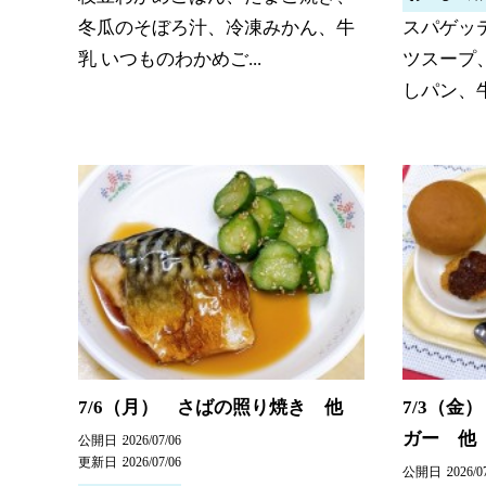
冬瓜のそぼろ汁、冷凍みかん、牛
スパゲッ
乳 いつものわかめご...
ツスープ
しパン、牛
7/6（月） さばの照り焼き 他
7/3（金
ガー 他
公開日
2026/07/06
更新日
2026/07/06
公開日
2026/0