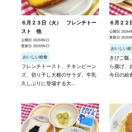
６月２３日（火） フレンチトー
６月２２
スト 他
公開日
2026/0
更新日
2026/0
公開日
2026/06/23
更新日
2026/06/23
おいしい給
おいしい給食
きびご飯
フレンチトースト、チキンビーン
ら揚げ、
ズ、切り干し大根のサラダ、牛乳
今日の給食
久しぶりに登場する大...