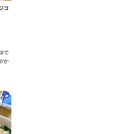
ジコ
ゆで
やか