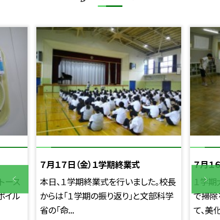
７月１７日（金）１学期終業式
７月１
トース
本日、１学期終業式を行いました。校長
１学期
ボイル
からは「１学期の振り返り」と文部科学
で掃除
省の「命...
て、美化