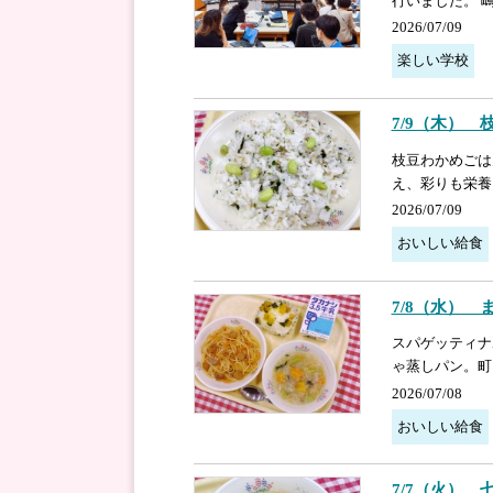
行いました。 
2026/07/09
楽しい学校
7/9（木）
枝豆わかめごは
え、彩りも栄養
2026/07/09
おいしい給食
7/8（水）
スパゲッティナ
ゃ蒸しパン。町
2026/07/08
おいしい給食
7/7（火） 