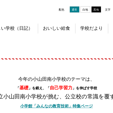
配色
通常
白地
黒地
文字
しい学校（日記）
おいしい給食
学校だより
今年の小山田南小学校のテーマは、
基礎
自己学習力
「
」を鍛え、「
」を伸ばす学校
立小山田南小学校が挑む、公立校の常識を覆
小学館「みんなの教育技術」特集ページ