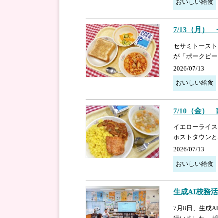
おいしい給食
7/13（月）
セサミトースト
が「ポークビー
2026/07/13
おいしい給食
7/10（金）
イエローライス
ホストタウンと
2026/07/13
おいしい給食
生成AI校務
7月8日、生成