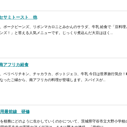
 セサミトースト 他
、ポークビーンズ、リボンマカロニとみかんのサラダ、牛乳 給食で「豆料理
ンズ！」と答える人気メニューです。じっくり煮込んだ大豆はほく...
 南アフリカ給食
、ペリペリチキン、チャカラカ、ポットジェコ、牛乳 今日は世界旅行気分！町
なったご縁から、南アフリカの料理が登場します。スパイスが...
活用最前線 研修
AIを校務にどのように生かしていくのかについて、茨城県守谷市立大野小学