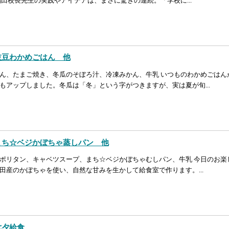
嶋田校長先生の実践やアイデアは、まさに驚きの連続。「学校に...
 枝豆わかめごはん 他
ん、たまご焼き、冬瓜のそぼろ汁、冷凍みかん、牛乳 いつものわかめごはん
もアップしました。冬瓜は「冬」という字がつきますが、実は夏が旬...
 まち☆ベジかぼちゃ蒸しパン 他
ポリタン、キャベツスープ、まち☆ベジかぼちゃむしパン、牛乳 今日のお楽
田産のかぼちゃを使い、自然な甘みを生かして給食室で作ります。...
七夕給食