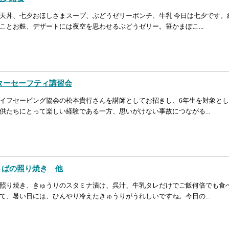
天丼、七夕おほしさまスープ、ぶどうゼリーポンチ、牛乳 今日は七夕です。
ことお麩、デザートには夜空を思わせるぶどうゼリー。笹かまぼこ...
ターセーフティ講習会
イフセービング協会の松本貴行さんを講師としてお招きし、6年生を対象と
供たちにとって楽しい経験である一方、思いがけない事故につながる...
 さばの照り焼き 他
照り焼き、きゅうりのスタミナ漬け、呉汁、牛乳タレだけでご飯何倍でも食
て、暑い日には、ひんやり冷えたきゅうりがうれしいですね。今日の...