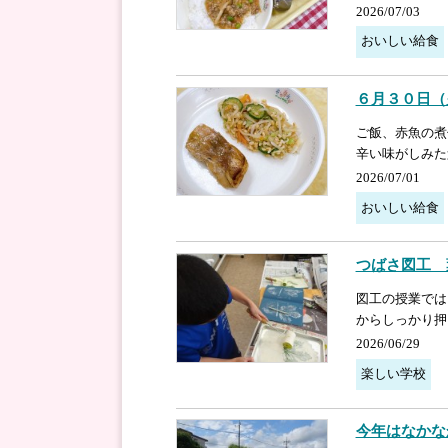
2026/07/03
おいしい給食
６月３０日（
ご飯、赤魚の煮
辛い味がしみた
2026/07/01
おいしい給食
つばさ図工 
図工の授業では
からしっかり押
2026/06/29
楽しい学校
今年はなかな