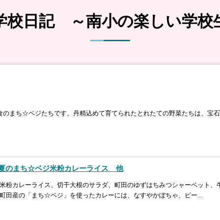
学校日記 ～南小の楽しい学校
食のまち☆ベジたちです。丹精込めて育てられたとれたての野菜たちは、宝
） 夏のまち☆ベジ米粉カレーライス 他
米粉カレーライス、切干大根のサラダ、町田のゆずはちみつシャーベット、
町田産の「まち☆ベジ」を使ったカレーには、なすやかぼちゃ、ピー...