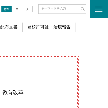
標準
中
大
配布文書
登校許可証・治癒報告
す教育改革