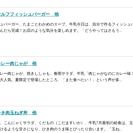
 セルフフィッシュバーガー 他
ュバーガー、たまごとわかめのスープ、牛乳今日は、自分で作るフィッシュ
んだら完成！お店のような気分を楽しめます。「どうやってはさもう...
 カレー肉じゃが 他
レー肉じゃが、焼きししゃも、春雨サラダ、牛乳「肉じゃがなのにカレー味
大人気。夏限定で登場したところ、「また食べたい！」という声が多...
 ひき肉玉ねぎ丼 他
、こんにゃくサラダ、くだもの（こだますいか）、牛乳7月最初の給食は、
けるような甘さになり、ひき肉のうま味とぴったり合います。「玉ね...