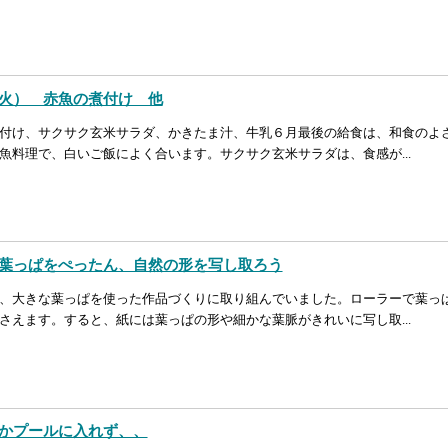
火） 赤魚の煮付け 他
付け、サクサク玄米サラダ、かきたま汁、牛乳６月最後の給食は、和食のよ
魚料理で、白いご飯によく合います。サクサク玄米サラダは、食感が...
葉っぱをぺったん、自然の形を写し取ろう
、大きな葉っぱを使った作品づくりに取り組んでいました。ローラーで葉っ
さえます。すると、紙には葉っぱの形や細かな葉脈がきれいに写し取...
かプールに入れず、、